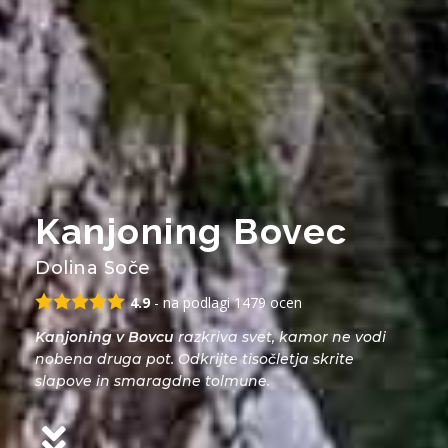
Kanjoning Bovec
Dolina Soče
4.9
- na podlagi
1479
ocen
Kanjoning v Bovcu
razkriva svet, kamor ne vodi
nobena druga pot. Odkrijte tisočletja skrite
slapove in smaragdne tolmune.