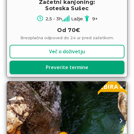
Začetni kanjoning:
Soteska Sušec
2,5 - 3h
Lažje
9+
Od
70€
Brezplačna odpoved do 24 ur pred začetkom.
Več o doživetju
Preverite termine
IZBIRA #1