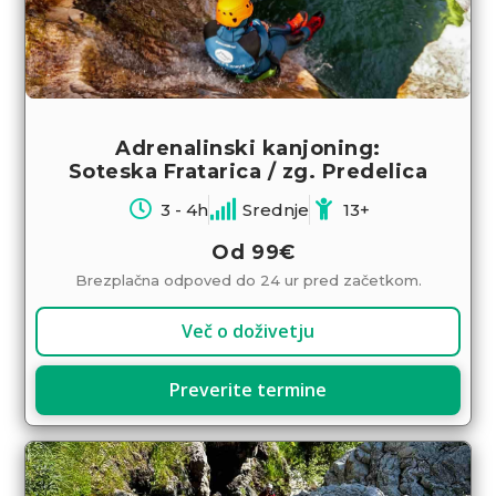
Adrenalinski kanjoning:
Soteska Fratarica / zg. Predelica
3 - 4h
Srednje
13+
Od
99€
Brezplačna odpoved do 24 ur pred začetkom.
Več o doživetju
Preverite termine