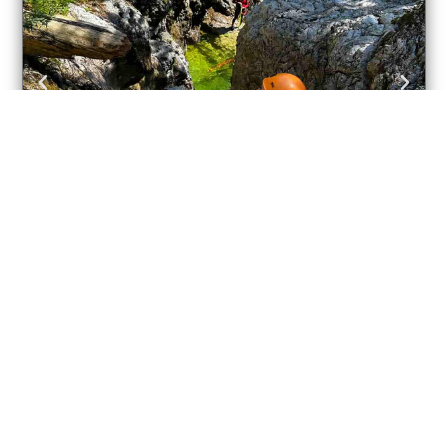
Kanjoning izziv:
Soteska Predelica
5 - 6h
Zahtevno
16+
Od
193€
Brezplačna odpoved do 24 ur pred začetkom.
Več o doživetju