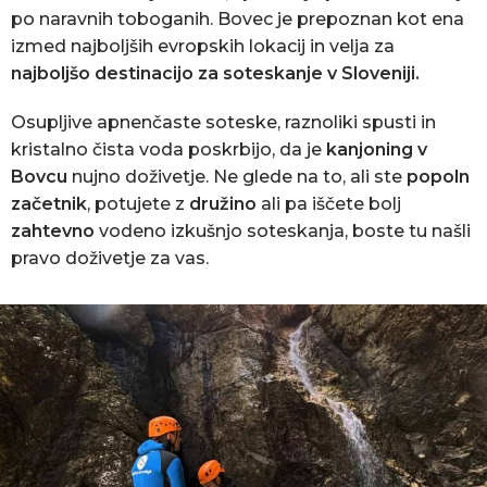
po naravnih toboganih. Bovec je prepoznan kot ena
izmed najboljših evropskih lokacij in velja za
najboljšo destinacijo za soteskanje v Sloveniji.
Osupljive apnenčaste soteske, raznoliki spusti in
kristalno čista voda poskrbijo, da je
kanjoning v
Bovcu
nujno doživetje. Ne glede na to, ali ste
popoln
začetnik
, potujete z
družino
ali pa iščete bolj
zahtevno
vodeno izkušnjo soteskanja, boste tu našli
pravo doživetje za vas.