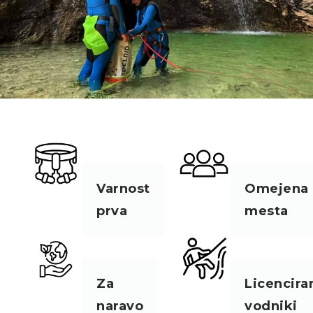
Varnost
Omejena
prva
mesta
Za
Licencira
naravo
vodniki