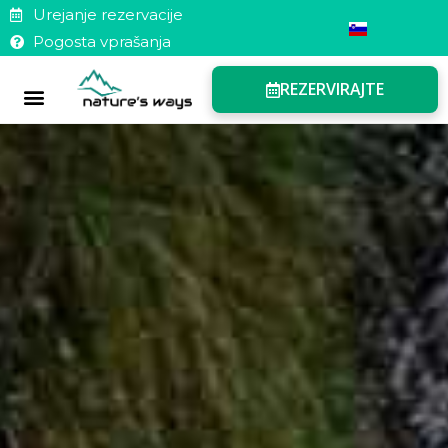
Urejanje rezervacije
Pogosta vprašanja
REZERVIRAJTE
Darilni boni
Pogosta vprašanja
Urejanje rezervacije