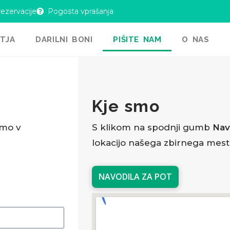
rezervacije
Pogosta vprašanja
ETJA
DARILNI BONI
PIŠITE NAM
O NAS
Kje smo
omo v
S klikom na spodnji gumb
Nav
lokacijo našega zbirnega mesta
NAVODILA ZA POT