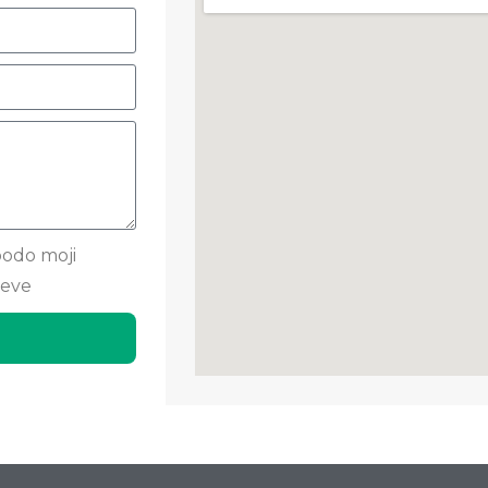
bodo moji
teve