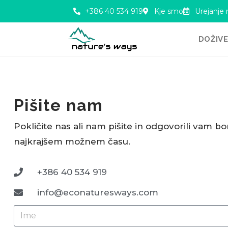
+386 40 534 919
Kje smo
Urejanje 
DOŽIV
Pišite nam
Pokličite nas ali nam pišite in odgovorili vam b
najkrajšem možnem času.
+386 40 534 919
info@econaturesways.com