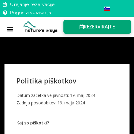
Urejanje rezervacije
Pogosta vprašanja
REZERVIRAJTE
Darilni boni
Pogosta vprašanja
Urejanje rezervacije
Politika piškotkov
Datum začetka veljavnosti: 19. maj 2024
Zadnja posodobitev: 19. maja 2024
Kaj so piškotki?