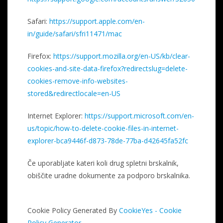
Safari:
https://support.apple.com/en-
in/guide/safari/sfri11471/mac
Firefox:
https://support.mozilla.org/en-US/kb/clear-
cookies-and-site-data-firefox?redirectslug=delete-
cookies-remove-info-websites-
stored&redirectlocale=en-US
Internet Explorer:
https://support.microsoft.com/en-
us/topic/how-to-delete-cookie-files-in-internet-
explorer-bca9446f-d873-78de-77ba-d42645fa52fc
Če uporabljate kateri koli drug spletni brskalnik,
obiščite uradne dokumente za podporo brskalnika.
Cookie Policy Generated By
CookieYes - Cookie
Policy Generator
.