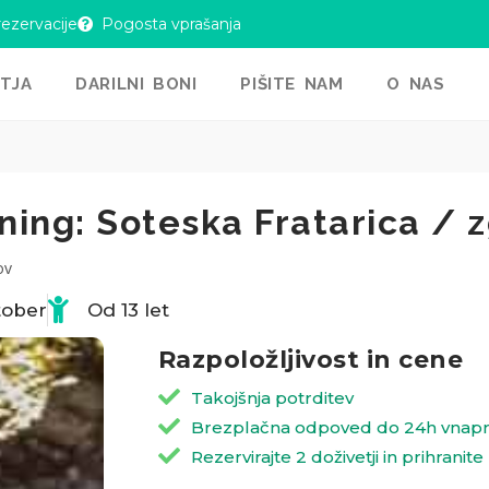
rezervacije
Pogosta vprašanja
ETJA
DARILNI BONI
PIŠITE NAM
O NAS
ning: Soteska Fratarica / z
ov
ktober
Od 13 let
Razpoložljivost in cene
Takojšnja potrditev
Brezplačna odpoved do 24h vnapr
Rezervirajte 2 doživetji in prihranite