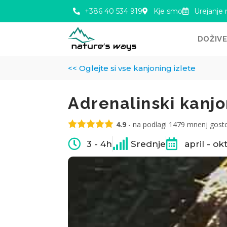
+386 40 534 919
Kje smo
Urejanje 
DOŽIV
<< Oglejte si vse kanjoning izlete
Adrenalinski kanjo
4.9
- na podlagi
1479
mnenj gost
3 - 4h
Srednje
april - o